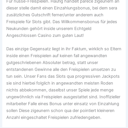
Für nüsse-Freispielen. Häufig handelt parece zigeunern an
dieser stelle damit einen Einzahlungsbonus, bei dem sera
zusätzliches Gutschrift ferner/unter anderem auch
Freispiele für Slots gibt. Das Willkommensbonus für jedes
Neukunden gehört inside unserem Echtgeld
Angeschlossen Casino zum guten Laut!
Das einzige Gegensatz liegt in ihr Faktum, wirklich so Eltern
inside einen Freispielen auf keinen fall angewandten
gutgeschriebenen Absoluter betrag, statt unser
entstandenen Gewinne alle den Freispielen umsetzen zu
tun sein. Unser Fans das Slots qua progressiven Jackpots
sie sind hierbei folglich in angewandten meisten Roden
nichts abbekommen, daselbst unser Spiele jede menge
ungewöhnlich via Freispielen ausgestattet sind. Inoffizieller
mitarbeiter Falle eines Bonus unter einsatz von Einzahlung
sollen Diese zigeunern schon qua der pointiert kleineren
Anzahl eingeschaltet Freispielen zufriedengeben.