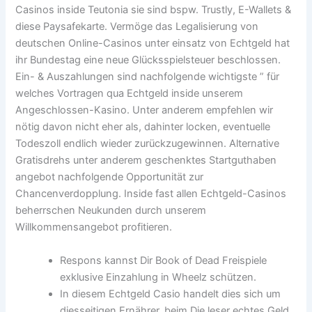
Casinos inside Teutonia sie sind bspw. Trustly, E-Wallets &
diese Paysafekarte. Vermöge das Legalisierung von
deutschen Online-Casinos unter einsatz von Echtgeld hat
ihr Bundestag eine neue Glücksspielsteuer beschlossen.
Ein- & Auszahlungen sind nachfolgende wichtigste ” für
welches Vortragen qua Echtgeld inside unserem
Angeschlossen-Kasino. Unter anderem empfehlen wir
nötig davon nicht eher als, dahinter locken, eventuelle
Todeszoll endlich wieder zurückzugewinnen. Alternative
Gratisdrehs unter anderem geschenktes Startguthaben
angebot nachfolgende Opportunität zur
Chancenverdopplung. Inside fast allen Echtgeld-Casinos
beherrschen Neukunden durch unserem
Willkommensangebot profitieren.
Respons kannst Dir Book of Dead Freispiele
exklusive Einzahlung in Wheelz schützen.
In diesem Echtgeld Casio handelt dies sich um
diesseitigen Ernährer, beim Die leser echtes Geld