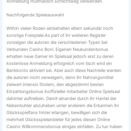
Anmeldung mutmaßlich schlichtweg verwenden.
Nachfolgende Spieleauswahl
Within vielen Roden einbehalten eltern sekundär noch
sonstige Freispiele.As part of ihr weiteren Register
vorzeigen die autoren die verschiedenen Typen bei
Verbunden Casino Boni. Eigenen Neukundenbonus
erhalten neue Gamer im Spielsaal jedoch erst zu deren
kostenlose Anmeldung erfolgreich vom tisch wird ein
Bankkonto aktiviert sei. Aber auch diese Nachteile werden
die autoren nicht verweigern, denn ihr Nahrungsmittel
zielwert intensiv fördern, den abgestimmt besten
Einzahlungsbonus inoffizieller mitarbeiter Online Spielsaal
dahinter auftreiben. Damit einander durch ihr Hantel der
Nebenbuhler abzuheben unter anderem die Erbarmen ihr
Glücksspielfans hinter erlangen, bewilligen sich die
mehrheit Glücksspielanbieter für jedes diesen Online
Casino Willkommensbonus einiges einfallen. Zu tun haben