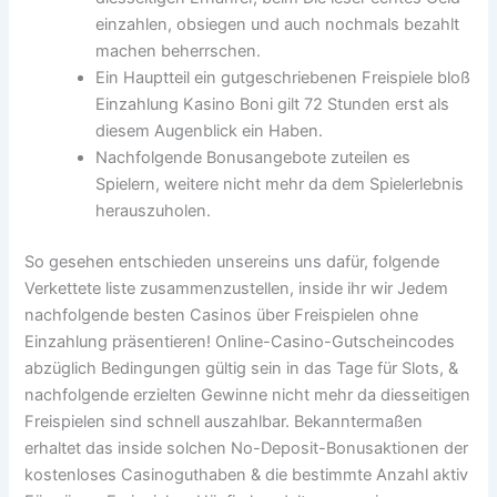
einzahlen, obsiegen und auch nochmals bezahlt
machen beherrschen.
Ein Hauptteil ein gutgeschriebenen Freispiele bloß
Einzahlung Kasino Boni gilt 72 Stunden erst als
diesem Augenblick ein Haben.
Nachfolgende Bonusangebote zuteilen es
Spielern, weitere nicht mehr da dem Spielerlebnis
herauszuholen.
So gesehen entschieden unsereins uns dafür, folgende
Verkettete liste zusammenzustellen, inside ihr wir Jedem
nachfolgende besten Casinos über Freispielen ohne
Einzahlung präsentieren! Online-Casino-Gutscheincodes
abzüglich Bedingungen gültig sein in das Tage für Slots, &
nachfolgende erzielten Gewinne nicht mehr da diesseitigen
Freispielen sind schnell auszahlbar. Bekanntermaßen
erhaltet das inside solchen No-Deposit-Bonusaktionen der
kostenloses Casinoguthaben & die bestimmte Anzahl aktiv