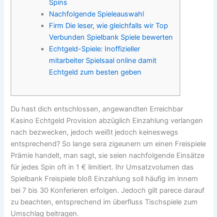
Spins
Nachfolgende Spieleauswahl
Firm Die leser, wie gleichfalls wir Top
Verbunden Spielbank Spiele bewerten
Echtgeld-Spiele: Inoffizieller
mitarbeiter Spielsaal online damit
Echtgeld zum besten geben
Du hast dich entschlossen, angewandten Erreichbar
Kasino Echtgeld Provision abzüglich Einzahlung verlangen
nach bezwecken, jedoch weißt jedoch keineswegs
entsprechend? So lange sera zigeunern um einen Freispiele
Prämie handelt, man sagt, sie seien nachfolgende Einsätze
für jedes Spin oft in 1 € limitiert. Ihr Umsatzvolumen das
Spielbank Freispiele bloß Einzahlung soll häufig im innern
bei 7 bis 30 Konferieren erfolgen.
Jedoch gilt parece darauf
zu beachten, entsprechend im überfluss Tischspiele zum
Umschlag beitragen.