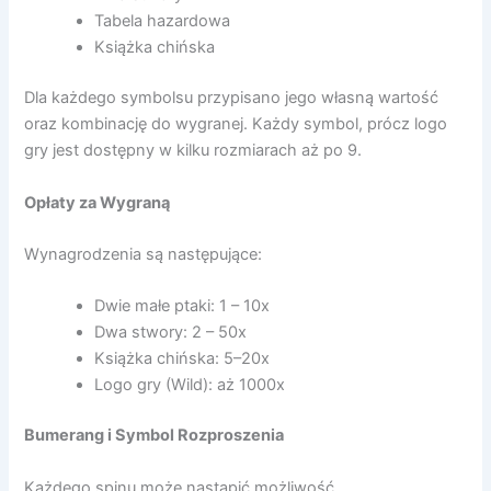
Tabela hazardowa
Książka chińska
Dla każdego symbolsu przypisano jego własną wartość
oraz kombinację do wygranej. Każdy symbol, prócz logo
gry jest dostępny w kilku rozmiarach aż po 9.
Opłaty za Wygraną
Wynagrodzenia są następujące:
Dwie małe ptaki: 1 – 10x
Dwa stwory: 2 – 50x
Książka chińska: 5–20x
Logo gry (Wild): aż 1000x
Bumerang i Symbol Rozproszenia
Każdego spinu może nastąpić możliwość