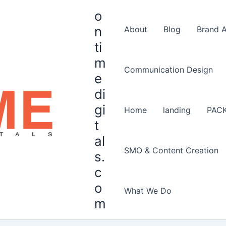
o
n
About
Blog
Brand 
ti
m
Communication Design
e
di
gi
Home
landing
PAC
t
al
SMO & Content Creation
s.
c
o
What We Do
m