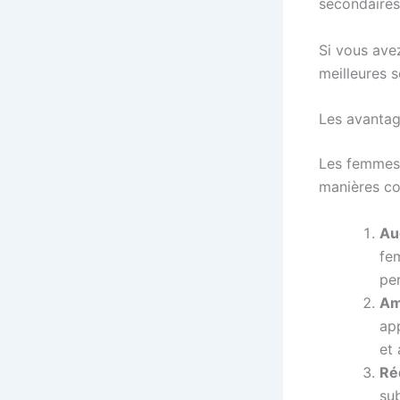
secondaires 
Si vous ave
meilleures s
Les avantag
Les femmes q
manières co
Au
fe
pe
Am
ap
et 
Ré
sub