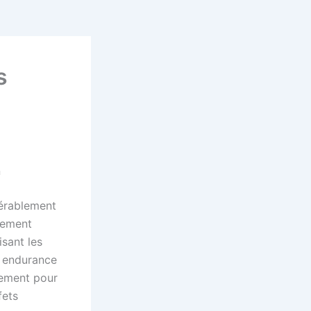
s
n
dérablement
sement
isant les
r endurance
uement pour
fets