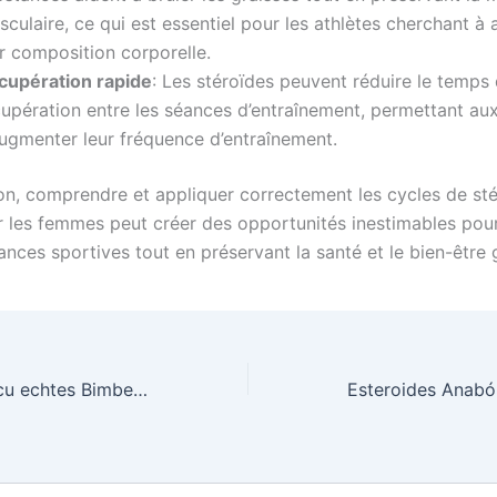
culaire, ce qui est essentiel pour les athlètes cherchant à 
r composition corporelle.
cupération rapide
: Les stéroïdes peuvent réduire le temps
cupération entre les séances d’entraînement, permettant au
augmenter leur fréquence d’entraînement.
on, comprendre et appliquer correctement les cycles de st
 les femmes peut créer des opportunités inestimables pour
nces sportives tout en préservant la santé et le bien-être 
eye of horus 2 ecu echtes Bimbes abzüglich Einzahlung Spielbank werfen Sie einen Blick auf diese Jungs Bonusse ijvi pictureline