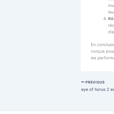
mus
leu
Ré
ré
d’
En conclusi
conçus pour
les performa
PREVIOUS