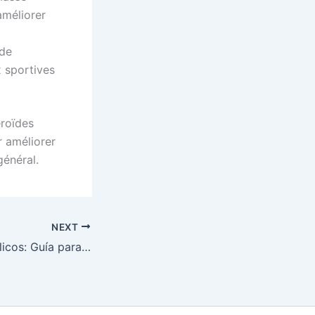
améliorer
 de
x sportives
éroïdes
 améliorer
général.
NEXT
Esteroides Anabólicos: Guía para Comprar en España de Forma Segura