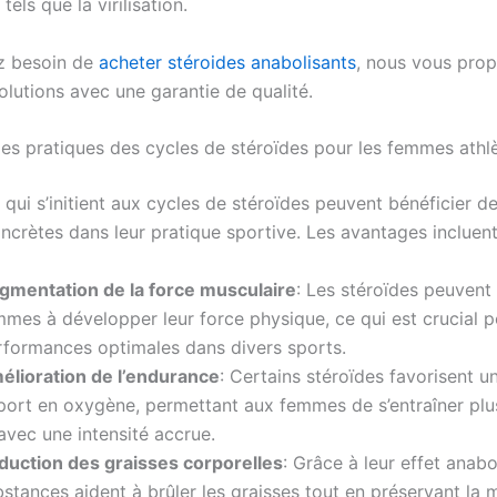
tels que la virilisation.
z besoin de
acheter stéroides anabolisants
, nous vous prop
olutions avec une garantie de qualité.
es pratiques des cycles de stéroïdes pour les femmes athl
ui s’initient aux cycles de stéroïdes peuvent bénéficier de
ncrètes dans leur pratique sportive. Les avantages incluent
gmentation de la force musculaire
: Les stéroïdes peuvent 
mmes à développer leur force physique, ce qui est crucial 
rformances optimales dans divers sports.
élioration de l’endurance
: Certains stéroïdes favorisent un
port en oxygène, permettant aux femmes de s’entraîner pl
avec une intensité accrue.
duction des graisses corporelles
: Grâce à leur effet anabo
stances aident à brûler les graisses tout en préservant la