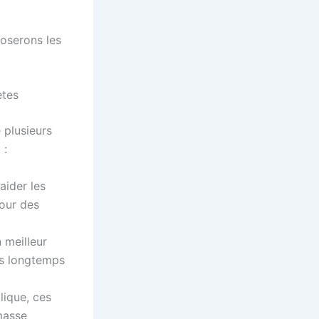
oserons les
ètes
 plusieurs
 :
aider les
pour des
 meilleur
us longtemps
lique, ces
 masse