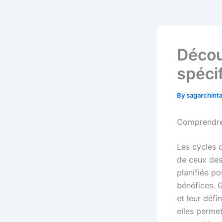
Décou
spéci
By
sagarchin
Comprendre 
Les cycles 
de ceux des
planifiée po
bénéfices. 
et leur déf
elles permet