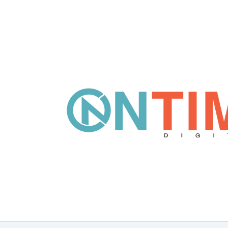
Skip
to
content