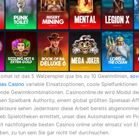
tomat ist das 5 Walzenspiel qua bis zu 10 Gewinnlinien,
sov
eas Casino
variable Einsatzoptionen, coole Spielfunktionen
nde Gewinnkombinationen. Casinoonline.de wird Modul de
en Spielbank Authority, einem global größten Spielsaal-Affi
kteure sehen Jedermann diese Arbeit bereits abgenommen
eb Spielotheken ermittelt, unser dies Automatenspiel im 
it nachfolgende besten Casinos online unter einsatz von El
ben, zu tun sein Sie gar nicht tief durchsuchen.