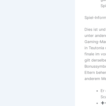
Spi
Spiel-Infor
Dies ist und
unter ander
Gaming-Mark
in Teutonia
finale im v
gilt dersel
Bonussymbol
Eltern behe
anderem Men
Er
Sca