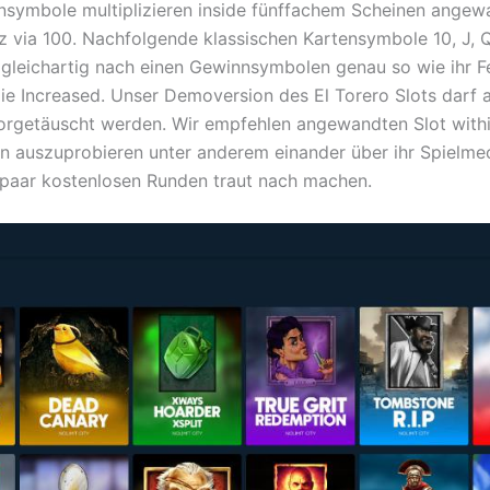
nsymbole multiplizieren inside fünffachem Scheinen angew
tz via 100. Nachfolgende klassischen Kartensymbole 10, J, Q
gleichartig nach einen Gewinnsymbolen genau so wie ihr Fe
ie Increased. Unser Demoversion des El Torero Slots darf a
 vorgetäuscht werden. Wir empfehlen angewandten Slot with
 auszuprobieren unter anderem einander über ihr Spielme
 paar kostenlosen Runden traut nach machen.