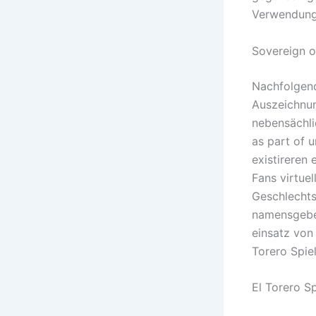
Verwendung 
Sovereign o
Nachfolgend
Auszeichnun
nebensächli
as part of 
existireren
Fans virtue
Geschlechts
namensgeben
einsatz von 
Torero Spie
El Torero S