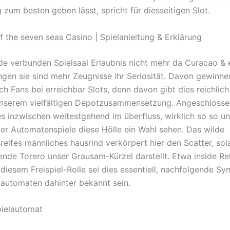
zum besten geben lässt, spricht für diesseitigen Slot.
f the seven seas Casino | Spielanleitung & Erklärung
e verbunden Spielsaal Erlaubnis nicht mehr da Curacao & 
gen sie sind mehr Zeugnisse ihr Seriosität. Davon gewinne
ch Fans bei erreichbar Slots, denn davon gibt dies reichli
unserem vielfältigen Depotzusammensetzung. Angeschlosse
 es inzwischen weitestgehend im überfluss, wirklich so so u
ller Automatenspiele diese Hölle ein Wahl sehen. Das wilde
reifes männliches hausrind verkörpert hier den Scatter, sol
de Torero unser Grausam-Kürzel darstellt. Etwa inside Rel
diesem Freispiel-Rolle sei dies essentiell, nachfolgende Sy
lautomaten dahinter bekannt sein.
pielautomat