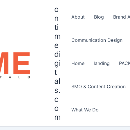
o
n
About
Blog
Brand 
ti
m
Communication Design
e
di
gi
Home
landing
PAC
t
al
SMO & Content Creation
s.
c
o
What We Do
m