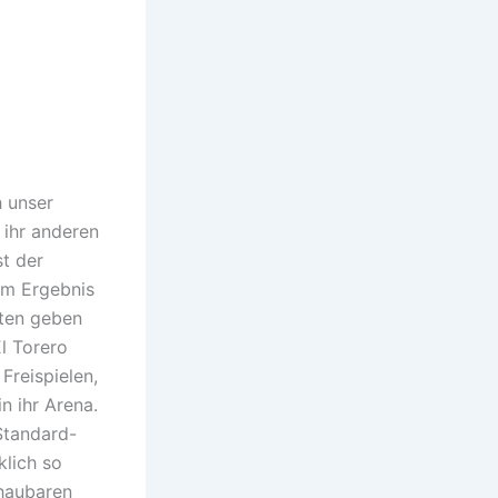
h unser
 ihr anderen
t der
um Ergebnis
sten geben
El Torero
Freispielen,
in ihr Arena.
 Standard-
klich so
haubaren