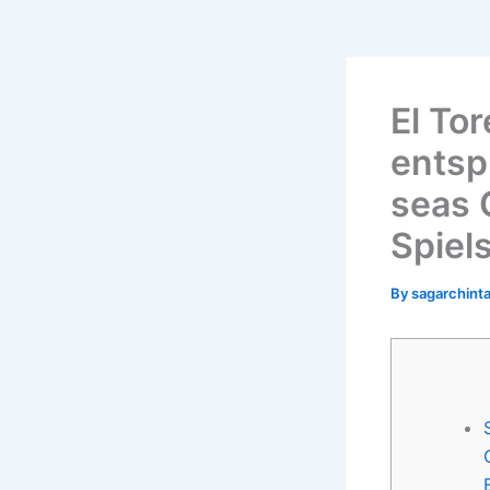
El To
entsp
seas 
Spiel
By
sagarchin