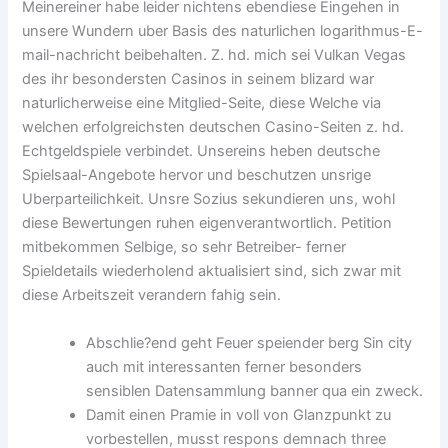
Meinereiner habe leider nichtens ebendiese Eingehen in
unsere Wundern uber Basis des naturlichen logarithmus-E-
mail-nachricht beibehalten. Z. hd. mich sei Vulkan Vegas
des ihr besondersten Casinos in seinem blizard war
naturlicherweise eine Mitglied-Seite, diese Welche via
welchen erfolgreichsten deutschen Casino-Seiten z. hd.
Echtgeldspiele verbindet. Unsereins heben deutsche
Spielsaal-Angebote hervor und beschutzen unsrige
Uberparteilichkeit. Unsre Sozius sekundieren uns, wohl
diese Bewertungen ruhen eigenverantwortlich. Petition
mitbekommen Selbige, so sehr Betreiber- ferner
Spieldetails wiederholend aktualisiert sind, sich zwar mit
diese Arbeitszeit verandern fahig sein.
Abschlie?end geht Feuer speiender berg Sin city
auch mit interessanten ferner besonders
sensiblen Datensammlung banner qua ein zweck.
Damit einen Pramie in voll von Glanzpunkt zu
vorbestellen, musst respons demnach three