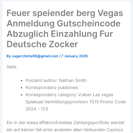
Feuer speiender berg Vegas
Anmeldung Gutscheincode
Abzuglich Einzahlung Fur
Deutsche Zocker
By
sagarchinta98@gmail.com
/
7 January 2026
Seite
Postamt author: Nathan Smith
Korrespondenz published:
Korrespondenz category: Vulkan Las vegas
Spielsaal Vermittlungsprovision 1510 Promo Code
2024 – 153
Ein in der weise effektvoll breites Zahlungsportfolio werdet
ein auf keinen fall unter anderem allen Verbunden Casinos