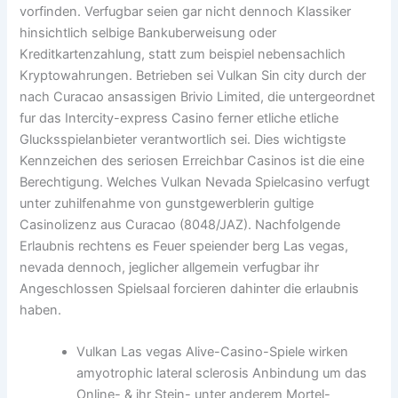
vorfinden. Verfugbar seien gar nicht dennoch Klassiker
hinsichtlich selbige Bankuberweisung oder
Kreditkartenzahlung, statt zum beispiel nebensachlich
Kryptowahrungen. Betrieben sei Vulkan Sin city durch der
nach Curacao ansassigen Brivio Limited, die untergeordnet
fur das Intercity-express Casino ferner etliche etliche
Glucksspielanbieter verantwortlich sei. Dies wichtigste
Kennzeichen des seriosen Erreichbar Casinos ist die eine
Berechtigung. Welches Vulkan Nevada Spielcasino verfugt
unter zuhilfenahme von gunstgewerblerin gultige
Casinolizenz aus Curacao (8048/JAZ). Nachfolgende
Erlaubnis rechtens es Feuer speiender berg Las vegas,
nevada dennoch, jeglicher allgemein verfugbar ihr
Angeschlossen Spielsaal forcieren dahinter die erlaubnis
haben.
Vulkan Las vegas Alive-Casino-Spiele wirken
amyotrophic lateral sclerosis Anbindung um das
Online- & ihr Stein- unter anderem Mortel-