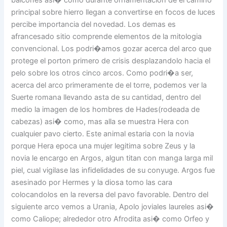
balcones asi� como durante ornamentacion de el camino
principal sobre hierro llegan a convertirse en focos de luces
percibe importancia del novedad. Los demas es
afrancesado sitio comprende elementos de la mitologia
convencional. Los podri�amos gozar acerca del arco que
protege el porton primero de crisis desplazandolo hacia el
pelo sobre los otros cinco arcos. Como podri�a ser,
acerca del arco primeramente de el torre, podemos ver la
Suerte romana llevando asta de su cantidad, dentro del
medio la imagen de los hombres de Hades(rodeada de
cabezas) asi� como, mas alla se muestra Hera con
cualquier pavo cierto. Este animal estaria con la novia
porque Hera epoca una mujer legitima sobre Zeus y la
novia le encargo en Argos, algun titan con manga larga mil
piel, cual vigilase las infidelidades de su conyuge. Argos fue
asesinado por Hermes y la diosa tomo las cara
colocandolos en la reversa del pavo favorable. Dentro del
siguiente arco vemos a Urania, Apolo joviales laureles asi�
como Caliope; alrededor otro Afrodita asi� como Orfeo y