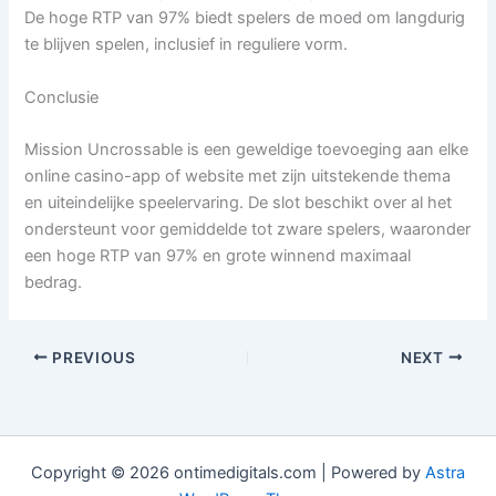
De hoge RTP van 97% biedt spelers de moed om langdurig
te blijven spelen, inclusief in reguliere vorm.
Conclusie
Mission Uncrossable is een geweldige toevoeging aan elke
online casino-app of website met zijn uitstekende thema
en uiteindelijke speelervaring. De slot beschikt over al het
ondersteunt voor gemiddelde tot zware spelers, waaronder
een hoge RTP van 97% en grote winnend maximaal
bedrag.
PREVIOUS
NEXT
Copyright © 2026 ontimedigitals.com | Powered by
Astra