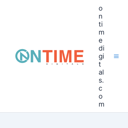
Skip
o
to
n
content
ti
m
e
di
gi
t
al
s.
c
o
m