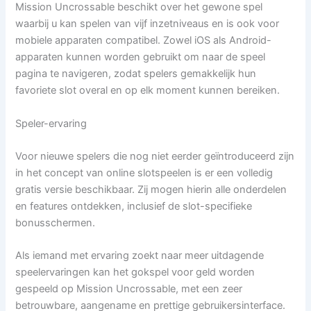
Mission Uncrossable beschikt over het gewone spel
waarbij u kan spelen van vijf inzetniveaus en is ook voor
mobiele apparaten compatibel. Zowel iOS als Android-
apparaten kunnen worden gebruikt om naar de speel
pagina te navigeren, zodat spelers gemakkelijk hun
favoriete slot overal en op elk moment kunnen bereiken.
Speler-ervaring
Voor nieuwe spelers die nog niet eerder geïntroduceerd zijn
in het concept van online slotspeelen is er een volledig
gratis versie beschikbaar. Zij mogen hierin alle onderdelen
en features ontdekken, inclusief de slot-specifieke
bonusschermen.
Als iemand met ervaring zoekt naar meer uitdagende
speelervaringen kan het gokspel voor geld worden
gespeeld op Mission Uncrossable, met een zeer
betrouwbare, aangename en prettige gebruikersinterface.