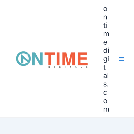
Skip
o
to
n
content
ti
m
e
di
gi
t
al
s.
c
o
m