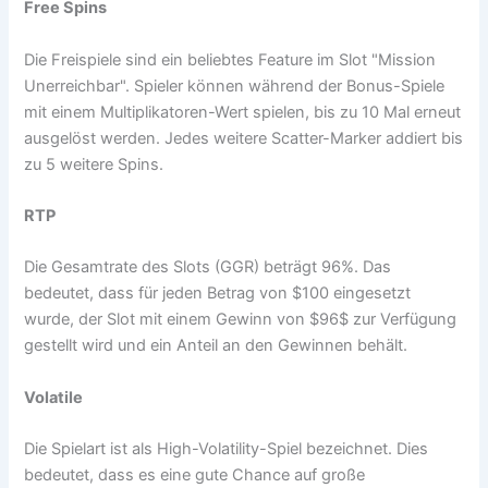
Free Spins
Die Freispiele sind ein beliebtes Feature im Slot "Mission
Unerreichbar". Spieler können während der Bonus-Spiele
mit einem Multiplikatoren-Wert spielen, bis zu 10 Mal erneut
ausgelöst werden. Jedes weitere Scatter-Marker addiert bis
zu 5 weitere Spins.
RTP
Die Gesamtrate des Slots (GGR) beträgt 96%. Das
bedeutet, dass für jeden Betrag von $100 eingesetzt
wurde, der Slot mit einem Gewinn von $96$ zur Verfügung
gestellt wird und ein Anteil an den Gewinnen behält.
Volatile
Die Spielart ist als High-Volatility-Spiel bezeichnet. Dies
bedeutet, dass es eine gute Chance auf große