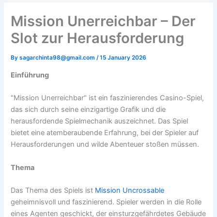
Mission Unerreichbar – Der
Slot zur Herausforderung
By
sagarchinta98@gmail.com
/
15 January 2026
Einführung
"Mission Unerreichbar" ist ein faszinierendes Casino-Spiel,
das sich durch seine einzigartige Grafik und die
herausfordende Spielmechanik auszeichnet. Das Spiel
bietet eine atemberaubende Erfahrung, bei der Spieler auf
Herausforderungen und wilde Abenteuer stoßen müssen.
Thema
Das Thema des Spiels ist
Mission Uncrossable
geheimnisvoll und faszinierend. Spieler werden in die Rolle
eines Agenten geschickt, der einsturzgefährdetes Gebäude