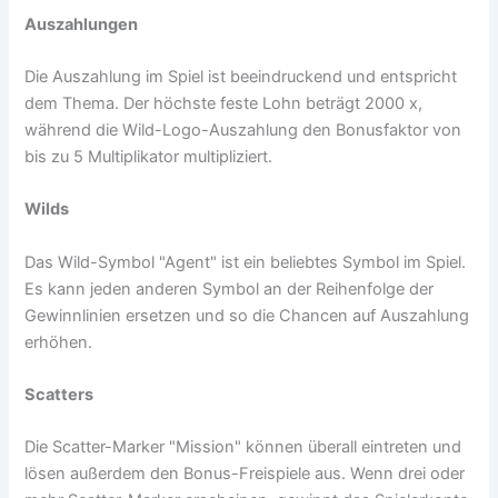
Auszahlungen
Die Auszahlung im Spiel ist beeindruckend und entspricht
dem Thema. Der höchste feste Lohn beträgt 2000 x,
während die Wild-Logo-Auszahlung den Bonusfaktor von
bis zu 5 Multiplikator multipliziert.
Wilds
Das Wild-Symbol "Agent" ist ein beliebtes Symbol im Spiel.
Es kann jeden anderen Symbol an der Reihenfolge der
Gewinnlinien ersetzen und so die Chancen auf Auszahlung
erhöhen.
Scatters
Die Scatter-Marker "Mission" können überall eintreten und
lösen außerdem den Bonus-Freispiele aus. Wenn drei oder