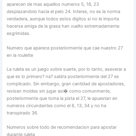
aparecen de mas aquellos numeros 5, 18, 23
desplazandolo hacia el pelo 24. Interes, no es la norma
verdadera, aunque todos estos digitos si no le importa
hacerse amiga de la grasa han vuelto extremadamente
esgrimidas.
Numero que aparece posteriormente que cae nuestro 27
en la roulette
La ruleta es un juego sobre suerte, por lo tanto, aseverar a
que es lo primero? na? saldra posteriormente del 27 es
complicado. Sin embargo, gran cantidad de apostadores,
revisan moldes sin jugar asi� como comunmente,
posteriormente que toma la pista el 27, le apuestan en
numeros circundantes como el 6, 13, 34 y no ha
transpirado 36.
Numeros sobre todo de recomendacion para apostar
durante ruleta