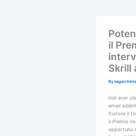
Poten
il Pr
inter
Skrill
By
sagarchin
Indi aver c
email addir
fruitore il 
il Premio no
opportuno ri