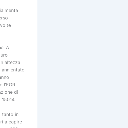
zialmente
erso
 volte
ne. A
puro
an altezza
a annientato
’anno
to l’EGR
azione di
o 15014.
 tanto in
ri a capire