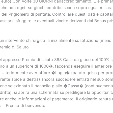
0 euro) Con Volte 30 GIORNI dall’accreditamento. E e primar
che non ogni rso giochi contribuiscano sopra egual misura
del Prigioniero di puntata. Controllare questi dati e capita
 lasciarsi sfuggire le eventuali vincite derivanti dal Bonus pr
 un intervento chirurgico la inizialmente sostituzione (men
Premio di Saluto
l appresso Premio di saluto 888 Casa da gioco del 100% su
gro a un superiore di 1000�, faccenda eseguire il anteriore
e. Ulteriormente aver affare �Login� (parato gelso per prof
rante apice a destra) ancora succedere entrati nel suo s
ene selezionato il pannello giallo �Cassa� (continuament
dritta): si aprira una schermata se prediligere la opportunit
e anche le informazioni di pagamento. Il originario tenuta d
 il Premio di benvenuto.