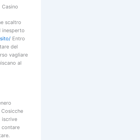
8 Casino
e scaltro
l inesperto
sito/
Entro
tare del
rso vagliare
uiscano al
enero
. Cosicche
 iscrive
a contare
tare.