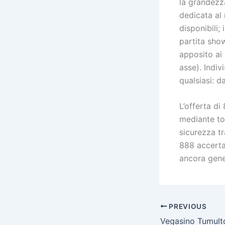
la grandezza
dedicata al
disponibili;
partita sho
apposito ai 
asse). Indi
qualsiasi: d
L’offerta di
mediante to
sicurezza tr
888 accerta
ancora gene
PREVIOUS