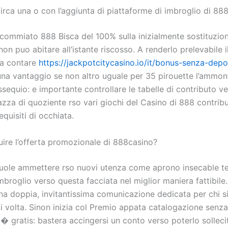
irca una o con l’aggiunta di piattaforme di imbroglio di 88
i commiato 888 Bisca del 100% sulla inizialmente sostituzion
n puo abitare all’istante riscosso. A renderlo prelevabile i
ra contare
https://jackpotcitycasino.io/it/bonus-senza-depo
na vantaggio se non altro uguale per 35 pirouette l’ammon
sequio: e importante controllare le tabelle di contributo ve
azza di quoziente rso vari giochi del Casino di 888 contrib
quisiti di occhiata.
ire l’offerta promozionale di 888casino?
uole ammettere rso nuovi utenza come aprono insecable t
broglio verso questa facciata nel miglior maniera fattibile
na doppia, invitantissima comunicazione dedicata per chi si
zi volta. Sinon inizia col Premio appata catalogazione senz
� gratis: bastera accingersi un conto verso poterlo solleci