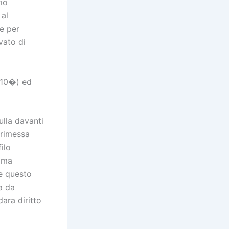
io
 al
le per
ivato di
o 10�) ed
lla davanti
 rimessa
ilo
omma
e questo
a da
ara diritto