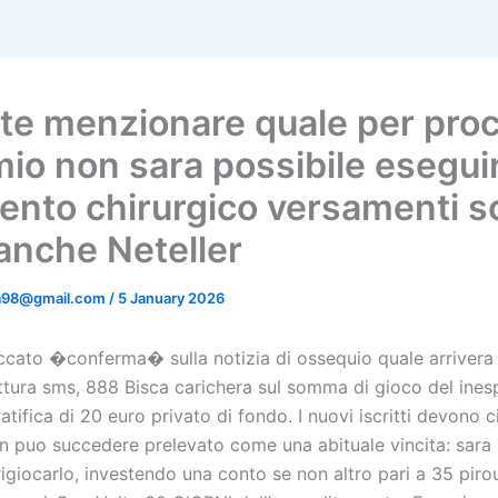
te menzionare quale per proc
emio non sara possibile esegui
vento chirurgico versamenti s
 anche Neteller
ta98@gmail.com
/
5 January 2026
liccato �conferma� sulla notizia di ossequio quale arrivera
ittura sms, 888 Bisca carichera sul somma di gioco del ines
Gratifica di 20 euro privato di fondo. I nuovi iscritti devono 
n puo succedere prelevato come una abituale vincita: sara i
giocarlo, investendo una conto se non altro pari a 35 pirou