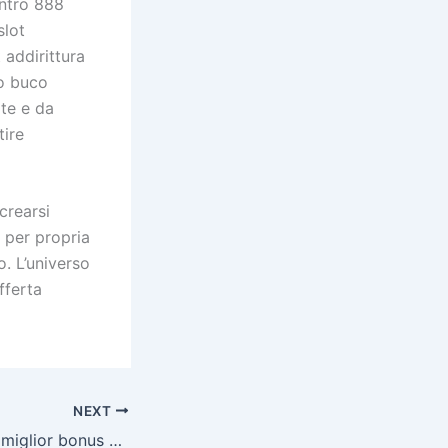
ontro 888
slot
 addirittura
lo buco
rte e da
tire
crearsi
 per propria
o. L’universo
fferta
NEXT
Quale si ottiene il miglior bonus LeoVegas Bisca?