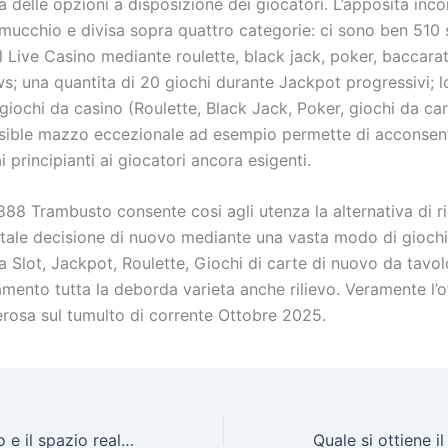
 delle opzioni a disposizione dei giocatori. L’apposita inc
 mucchio e divisa sopra quattro categorie: ci sono ben 510 
 il Live Casino mediante roulette, black jack, poker, baccarat
ws; una quantita di 20 giochi durante Jackpot progressivi; 
giochi da casino (Roulette, Black Jack, Poker, giochi da ca
visible mazzo eccezionale ad esempio permette di acconsen
ai principianti ai giocatori ancora esigenti.
 888 Trambusto consente cosi agli utenza la alternativa di ri
tale decisione di nuovo mediante una vasta modo di giochi
a Slot, Jackpot, Roulette, Giochi di carte di nuovo da tavol
mento tutta la deborda varieta anche rilievo. Veramente l’o
rosa sul tumulto di corrente Ottobre 2025.
Vegasino Tumulto e il spazio realizzato verso essere in vita un’esperienza di gioco emozionante addirittura incancellabile