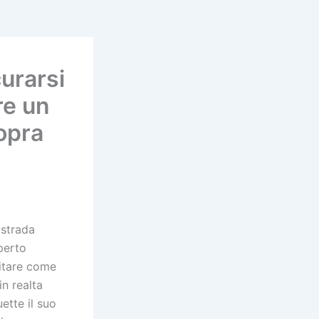
urarsi
re un
opra
 strada
perto
citare come
n realta
ette il suo