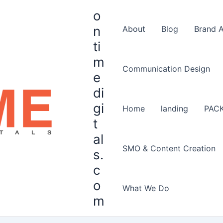
o
n
About
Blog
Brand 
ti
m
Communication Design
e
di
gi
Home
landing
PAC
t
al
SMO & Content Creation
s.
c
o
What We Do
m