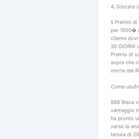
4. Giocare c
Il Premio d
per 1000� no
cliente dov
30 GIORNI u
Premio di os
sopra che r
morte dei Re
Come usufru
888 Bisca v
vantaggio im
ha pronto u
verso la an
tenuta di 20