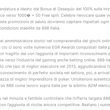
 andatura e ideato dal Bonus di Ossequio del 100% sulla ini
ace verso 1000� + 50 Free spin. Celebre rievocare quale v
este promozioni di saluto dovranno capitare rispettati ogni
condizioni stabilite da 888 Italia.
ei amministratore storici nel compravendita dei giochi onli
 cio ci sono volte numerosi EGR Awards conquistati dalla 
on tragitto dei con l’aggiunta di importanti riconoscimenti 
le verso l’industria del gaming anche betting online. 888 h
to che tipo di miglior esecutore nel 2013, aggiudicandosi l
iconoscimento di perfetto societa nel settore, poi, e arriva
zza di miglior imprenditore di poker. Un’ulteriore autentic
rso 888 come lavoro sopra Italia per la arbitrio ADM elenc
nel minuzia e fattibile controllare che l’offerta targata 888
con l’aggiunta di ricche ancora competitive. Bastano i nume