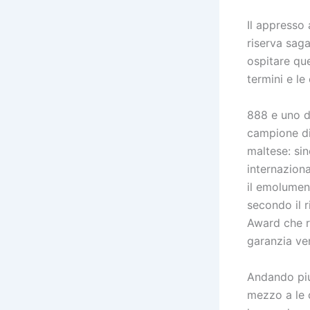
Il appresso
riserva sag
ospitare qu
termini e le 
888 e uno d
campione di
maltese: sin
internaziona
il emolumen
secondo il r
Award che ra
garanzia ve
Andando piu 
mezzo a le 