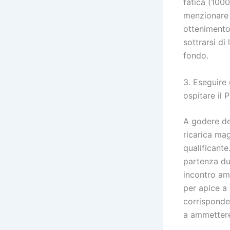
fatica (100
menzionare 
ottenimento 
sottrarsi di
fondo.
3. Eseguire
ospitare il 
A godere de
ricarica ma
qualificant
partenza du
incontro am
per apice a 
corrisponder
a ammettere