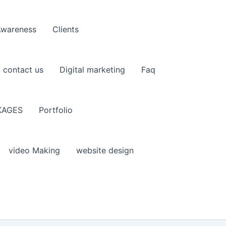
Awareness
Clients
contact us
Digital marketing
Faq
KAGES
Portfolio
video Making
website design