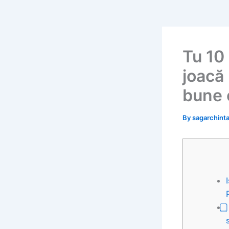
Tu 10
joacă
bune 
By
sagarchin