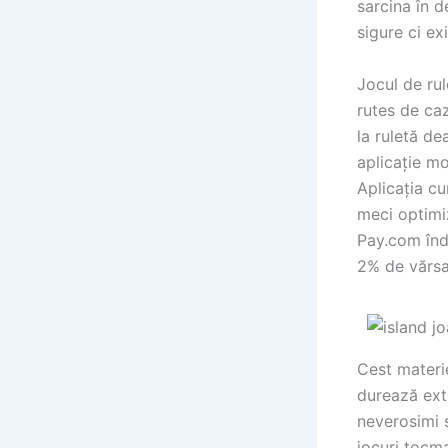
sarcina în 
sigure ci ex
Jocul de rul
rutes de caz
la ruletă de
aplicație mo
Aplicația cu
meci optimi
Pay.com înd
2% de vărsar
Cest materie
durează ext
neverosimi s
jocuri tocma