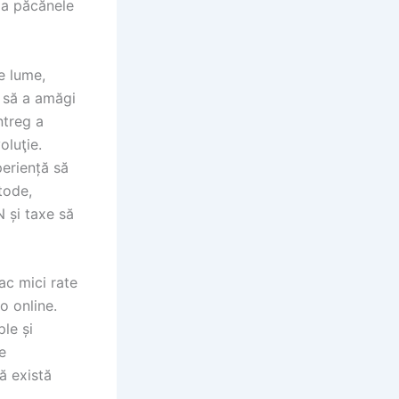
la păcănele
e lume,
a să a amăgi
ntreg a
oluţie.
periență să
tode,
 și taxe să
ac mici rate
o online.
ple și
e
ă există