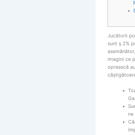
Jucătorii p
sunt ş 2% p
asemănător, 
imagini ce 
oprească au
câștigătoar
To
Ga
Sun
ne
Cân
im