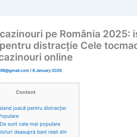
 cazinouri pe România 2025: i
 pentru distracție Cele tocma
cazinouri online
ta98@gmail.com
/
8 January 2026
Content
Island joacă pentru distracție:
Populare
⃣ De sunt cele mai populare
sloturi deasupra bani reali din