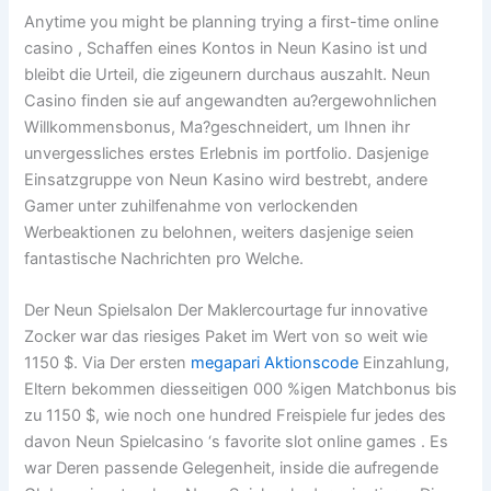
Anytime you might be planning trying a first-time online
casino , Schaffen eines Kontos in Neun Kasino ist und
bleibt die Urteil, die zigeunern durchaus auszahlt. Neun
Casino finden sie auf angewandten au?ergewohnlichen
Willkommensbonus, Ma?geschneidert, um Ihnen ihr
unvergessliches erstes Erlebnis im portfolio. Dasjenige
Einsatzgruppe von Neun Kasino wird bestrebt, andere
Gamer unter zuhilfenahme von verlockenden
Werbeaktionen zu belohnen, weiters dasjenige seien
fantastische Nachrichten pro Welche.
Der Neun Spielsalon Der Maklercourtage fur innovative
Zocker war das riesiges Paket im Wert von so weit wie
1150 $. Via Der ersten
megapari Aktionscode
Einzahlung,
Eltern bekommen diesseitigen 000 %igen Matchbonus bis
zu 1150 $, wie noch one hundred Freispiele fur jedes des
davon Neun Spielcasino ‘s favorite slot online games . Es
war Deren passende Gelegenheit, inside die aufregende