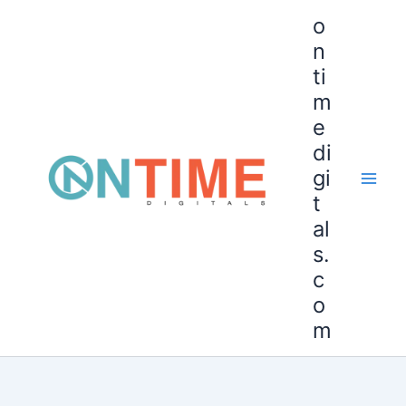
Skip
o
to
n
content
ti
m
e
di
gi
t
al
s.
c
o
m