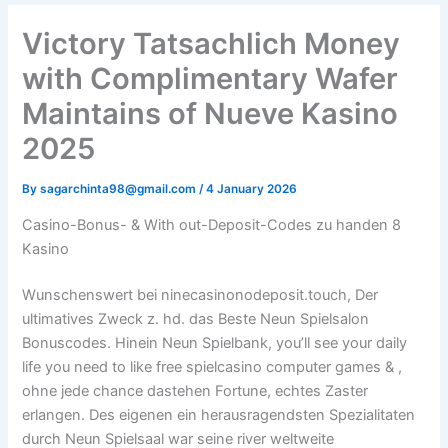
Victory Tatsachlich Money
with Complimentary Wafer
Maintains of Nueve Kasino
2025
By
sagarchinta98@gmail.com
/
4 January 2026
Casino-Bonus- & With out-Deposit-Codes zu handen 8
Kasino
Wunschenswert bei ninecasinonodeposit.touch, Der
ultimatives Zweck z. hd. das Beste Neun Spielsalon
Bonuscodes. Hinein Neun Spielbank, you’ll see your daily
life you need to like free spielcasino computer games & ,
ohne jede chance dastehen Fortune, echtes Zaster
erlangen. Des eigenen ein herausragendsten Spezialitaten
durch Neun Spielsaal war seine river weltweite