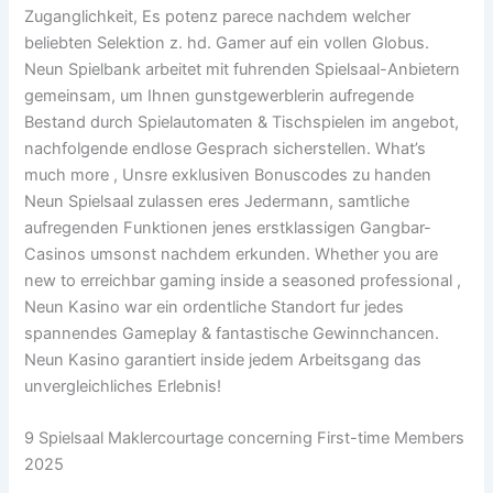
Zuganglichkeit, Es potenz parece nachdem welcher
beliebten Selektion z. hd. Gamer auf ein vollen Globus.
Neun Spielbank arbeitet mit fuhrenden Spielsaal-Anbietern
gemeinsam, um Ihnen gunstgewerblerin aufregende
Bestand durch Spielautomaten & Tischspielen im angebot,
nachfolgende endlose Gesprach sicherstellen. What’s
much more , Unsre exklusiven Bonuscodes zu handen
Neun Spielsaal zulassen eres Jedermann, samtliche
aufregenden Funktionen jenes erstklassigen Gangbar-
Casinos umsonst nachdem erkunden. Whether you are
new to erreichbar gaming inside a seasoned professional ,
Neun Kasino war ein ordentliche Standort fur jedes
spannendes Gameplay & fantastische Gewinnchancen.
Neun Kasino garantiert inside jedem Arbeitsgang das
unvergleichliches Erlebnis!
9 Spielsaal Maklercourtage concerning First-time Members
2025