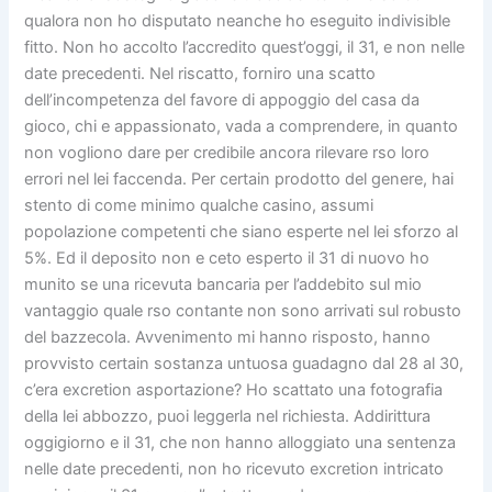
qualora non ho disputato neanche ho eseguito indivisible
fitto. Non ho accolto l’accredito quest’oggi, il 31, e non nelle
date precedenti. Nel riscatto, forniro una scatto
dell’incompetenza del favore di appoggio del casa da
gioco, chi e appassionato, vada a comprendere, in quanto
non vogliono dare per credibile ancora rilevare rso loro
errori nel lei faccenda. Per certain prodotto del genere, hai
stento di come minimo qualche casino, assumi
popolazione competenti che siano esperte nel lei sforzo al
5%. Ed il deposito non e ceto esperto il 31 di nuovo ho
munito se una ricevuta bancaria per l’addebito sul mio
vantaggio quale rso contante non sono arrivati sul robusto
del bazzecola. Avvenimento mi hanno risposto, hanno
provvisto certain sostanza untuosa guadagno dal 28 al 30,
c’era excretion asportazione? Ho scattato una fotografia
della lei abbozzo, puoi leggerla nel richiesta. Addirittura
oggigiorno e il 31, che non hanno alloggiato una sentenza
nelle date precedenti, non ho ricevuto excretion intricato