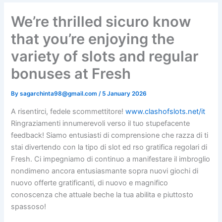
We’re thrilled sicuro know
that you’re enjoying the
variety of slots and regular
bonuses at Fresh
By
sagarchinta98@gmail.com
/
5 January 2026
A risentirci, fedele scommettitore!
www.clashofslots.net/it
Ringraziamenti innumerevoli verso il tuo stupefacente
feedback! Siamo entusiasti di comprensione che razza di ti
stai divertendo con la tipo di slot ed rso gratifica regolari di
Fresh. Ci impegniamo di continuo a manifestare il imbroglio
nondimeno ancora entusiasmante sopra nuovi giochi di
nuovo offerte gratificanti, di nuovo e magnifico
conoscenza che attuale beche la tua abilita e piuttosto
spassoso!