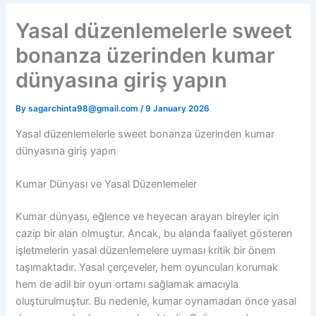
Yasal düzenlemelerle sweet
bonanza üzerinden kumar
dünyasına giriş yapın
By
sagarchinta98@gmail.com
/
9 January 2026
Yasal düzenlemelerle sweet bonanza üzerinden kumar
dünyasına giriş yapın
Kumar Dünyası ve Yasal Düzenlemeler
Kumar dünyası, eğlence ve heyecan arayan bireyler için
cazip bir alan olmuştur. Ancak, bu alanda faaliyet gösteren
işletmelerin yasal düzenlemelere uyması kritik bir önem
taşımaktadır. Yasal çerçeveler, hem oyuncuları korumak
hem de adil bir oyun ortamı sağlamak amacıyla
oluşturulmuştur. Bu nedenle, kumar oynamadan önce yasal