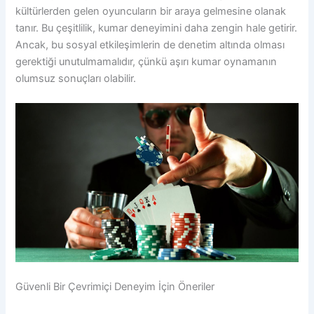
kültürlerden gelen oyuncuların bir araya gelmesine olanak
tanır. Bu çeşitlilik, kumar deneyimini daha zengin hale getirir.
Ancak, bu sosyal etkileşimlerin de denetim altında olması
gerektiği unutulmamalıdır, çünkü aşırı kumar oynamanın
olumsuz sonuçları olabilir.
Güvenli Bir Çevrimiçi Deneyim İçin Öneriler