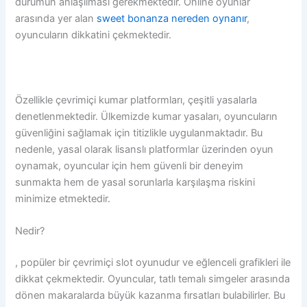
durumun anlaşılması gerekmektedir. Online oyunlar
arasında yer alan
sweet bonanza nereden oynanır
,
oyuncuların dikkatini çekmektedir.
Özellikle çevrimiçi kumar platformları, çeşitli yasalarla
denetlenmektedir. Ülkemizde kumar yasaları, oyuncuların
güvenliğini sağlamak için titizlikle uygulanmaktadır. Bu
nedenle, yasal olarak lisanslı platformlar üzerinden oyun
oynamak, oyuncular için hem güvenli bir deneyim
sunmakta hem de yasal sorunlarla karşılaşma riskini
minimize etmektedir.
Nedir?
, popüler bir çevrimiçi slot oyunudur ve eğlenceli grafikleri ile
dikkat çekmektedir. Oyuncular, tatlı temalı simgeler arasında
dönen makaralarda büyük kazanma fırsatları bulabilirler. Bu